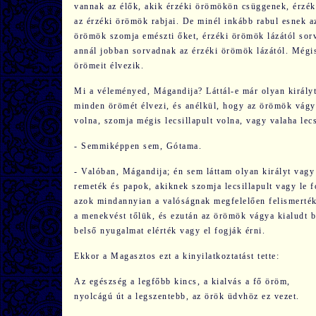
vannak az élők, akik érzéki örömökön csüggenek, érzék
az érzéki örömök rabjai. De minél inkább rabul esnek 
örömök szomja emészti őket, érzéki örömök lázától sor
annál jobban sorvadnak az érzéki örömök lázától. Mégis
örömeit élvezik.
Mi a véleményed, Mágandija? Láttál-e már olyan királyt 
minden örömét élvezi, és anélkül, hogy az örömök vágy
volna, szomja mégis lecsillapult volna, vagy valaha lec
- Semmiképpen sem, Gótama.
- Valóban, Mágandija; én sem láttam olyan királyt vagy 
remeték és papok, akiknek szomja lecsillapult vagy le fo
azok mindannyian a valóságnak megfelelően felismerték
a menekvést tőlük, és ezután az örömök vágya kialudt b
belső nyugalmat elérték vagy el fogják érni.
Ekkor a Magasztos ezt a kinyilatkoztatást tette:
Az egészség a legfőbb kincs, a kialvás a fő öröm,
nyolcágú út a legszentebb, az örök üdvhöz ez vezet.