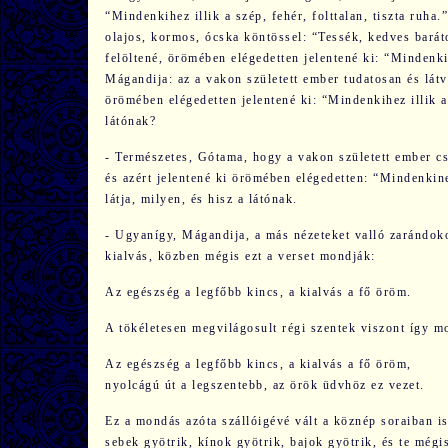
“Mindenkihez illik a szép, fehér, folttalan, tiszta ruh
olajos, kormos, ócska köntössel: “Tessék, kedves barátom
felöltené, örömében elégedetten jelentené ki: “Mindenkih
Mágandija: az a vakon született ember tudatosan és látv
örömében elégedetten jelentené ki: “Mindenkihez illik a 
látónak?
- Természetes, Gótama, hogy a vakon született ember csa
és azért jelentené ki örömében elégedetten: “Mindenkinek
látja, milyen, és hisz a látónak.
- Ugyanígy, Mágandija, a más nézeteket valló zarándoko
kialvás, közben mégis ezt a verset mondják:
Az egészség a legfőbb kincs, a kialvás a fő öröm.
A tökéletesen megvilágosult régi szentek viszont így mo
Az egészség a legfőbb kincs, a kialvás a fő öröm,
nyolcágú út a legszentebb, az örök üdvhöz ez vezet.
Ez a mondás azóta szállóigévé vált a köznép soraiban is
sebek gyötrik, kínok gyötrik, bajok gyötrik, és te mégi