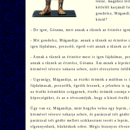
lenne, magához térn
kétfelől karjánál f
gondolsz, Mágandij
közül?
- De igen, Gótama, mert annak a tűznek az érintése igen
- Mit gondolsz, Mágandija: annak a tűznek az érintése c
igen fájdalmas, perzselő, égető volt annak a tűznek az é
- Annak a tűznek az érintése most is igen fájdalmas, per
annak a tűznek az érintése, Gótama. Ám annak a leprásna
körmével véresre vakarta sebeit, ezért elveszítette ítélő
- Ugyanígy, Mágandija, az érzéki örömök a múltban is i
fájdalmasak, perzselők, égetők lesznek, a jelenben is i
az érzéki örömökön csüggenek, érzéki örömök szomja emé
képességüket, és az a téveszméjük, hogy a kínzó érzéki
Úgy van ez, Mágandija, mint hogyha volna egy leprás, ak
körmével véresre vakarja sebeit, és parázzsal telt gödör
parázzsal telt gödör mellett szikkasztani testét a leprás
elgennyednek, bűzhödnek sebei. Mégis bizonyos élvezete