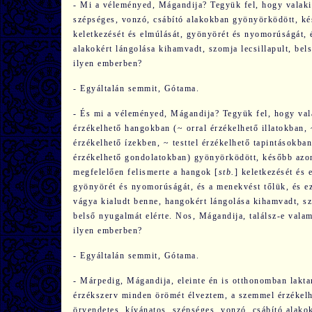
- Mi a véleményed, Mágandija? Tegyük fel, hogy valaki 
szépséges, vonzó, csábító alakokban gyönyörködött, ké
keletkezését és elmúlását, gyönyörét és nyomorúságát, 
alakokért lángolása kihamvadt, szomja lecsillapult, bel
ilyen emberben?
- Egyáltalán semmit, Gótama.
- És mi a véleményed, Mágandija? Tegyük fel, hogy valak
érzékelhető han­gok­ban (~ orral érzékelhető illatokban,
érzékelhető ízekben, ~ testtel érzékelhető tapintásokban
érzékelhető gondolatokban) gyönyörködött, később azo
megfelelően felismerte a hangok [
stb.
] keletkezését és 
gyönyörét és nyomorúságát, és a menekvést tőlük, és e
vágya kialudt benne, hangokért lángolása kihamvadt, szo
belső nyugalmát elérte. Nos, Mágandija, találsz-e valam
ilyen emberben?
- Egyáltalán semmit, Gótama.
- Márpedig, Mágandija, eleinte én is otthonomban lakta
érzékszerv minden örömét élveztem, a szemmel érzékelh
örvendetes, kívánatos, szépséges, vonzó, csábító alako