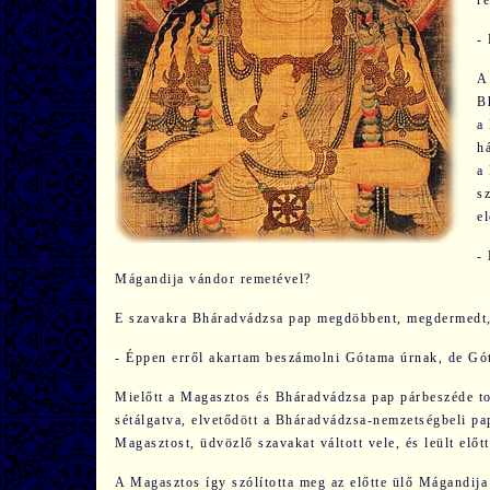
r
-
A
B
a
h
a
sz
e
-
Mágandija vándor remetével?
E szavakra Bháradvádzsa pap megdöbbent, megdermedt, 
- Éppen erről akartam beszámolni Gótama úrnak, de Gót
Mielőtt a Magasztos és Bháradvádzsa pap párbeszéde tov
sétálgatva, elvetődött a Bháradvádzsa-nemzetségbeli pa
Magasztost, üdvözlő szavakat váltott vele, és leült előtt
A Magasztos így szólította meg az előtte ülő Mágandija