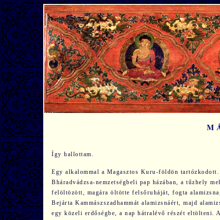
M
Így hallottam.
Egy alkalommal a Magasztos Kuru-földön tartózkodott
Bháradvádzsa-nemzetségbeli pap házában, a tűzhely mel
felöltözött, magára öltötte felsőruháját, fogta alamizs
Bejárta Kammász­szad­ham­mát alamizsnáért, majd alamizs
egy közeli erdőségbe, a nap hátralévő részét eltölteni. 