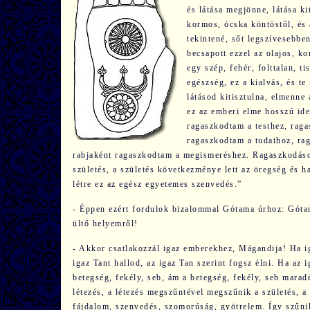
és látása megjönne, látása ki
kormos, ócska köntöstől, és 
tekintené, sőt legszívesebben
becsapott ezzel az olajos, k
egy szép, fehér, folttalan, t
egészség, ez a kialvás, és t
látásod kitisztulna, elmenne 
ez az emberi elme hosszú ide
ragaszkodtam a testhez, raga
ragaszkodtam a tudathoz, ra
rabjaként ragaszkodtam a megismeréshez. Ragaszkodásom
születés, a születés következménye lett az öregség és h
létre ez az egész egyetemes szenvedés.”
- Éppen ezért fordulok bizalommal Gótama úrhoz: Gótama
ültő helyemről!
- Akkor csatlakozzál igaz emberekhez, Mágandija! Ha ig
igaz Tant hallod, az igaz Tan szerint fogsz élni. Ha az
betegség, fekély, seb, ám a betegség, fekély, seb mara
létezés, a létezés megszűntével megszűnik a születés, a
fájdalom, szenvedés, szomorúság, gyötrelem. Így szűn