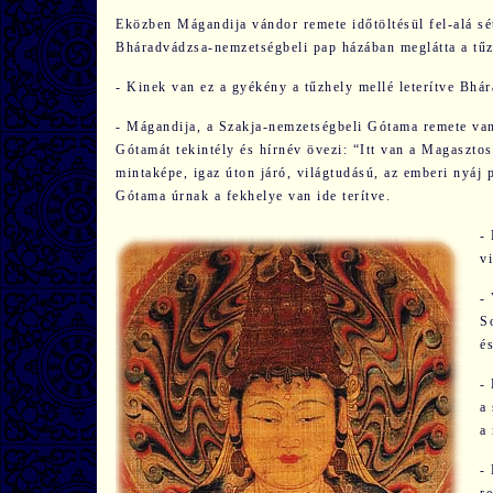
Eközben Mágandija vándor remete időtöltésül fel-alá sét
Bháradvádzsa-nemzetségbeli pap házában meglátta a tűzh
- Kinek van ez a gyékény a tűzhely mellé leterítve Bhá
- Mágandija, a Szakja-nemzetségbeli Gótama remete van 
Gótamát tekintély és hírnév övezi: “Itt van a Magasztos,
mintaképe, igaz úton járó, világtudású, az emberi nyáj
Gótama úrnak a fekhelye van ide terítve.
-
v
-
S
é
-
a
a
-