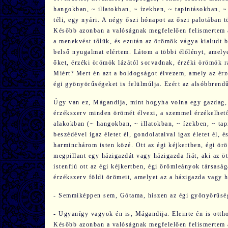
hangokban, ~ illatokban, ~ ízekben, ~ tapintásokban, 
téli, egy nyári. A négy őszi hónapot az őszi palotában 
Később azonban a valóságnak megfelelően felismertem a
a menekvést tőlük, és ezután az örömök vágya kialudt 
belső nyugalmat elértem. Látom a többi élőlényt, amel
őket, érzéki örömök lázától sorvadnak, érzéki örömök r
Miért? Mert én azt a boldogságot élvezem, amely az ér
égi gyönyörűségeket is felülmúlja. Ezért az alsóbbrend
Úgy van ez, Mágandija, mint hogyha volna egy gazdag, 
érzékszerv minden örömét élvezi, a szemmel érzékelhető
alakokban (~ hangokban, ~ illatokban, ~ ízekben, ~ tap
beszédével igaz életet él, gondolataival igaz életet él, é
harminchárom isten közé. Ott az égi kéjkertben, égi ör
megpillant egy házigazdát vagy házigazda fiát, aki az 
istenfiú ott az égi kéjkertben, égi örömleányok társasá
érzékszerv földi örömeit, amelyet az a házigazda vagy 
- Semmiképpen sem, Gótama, hiszen az égi gyönyörűsége
- Ugyanígy vagyok én is, Mágandija. Eleinte én is otth
Később azonban a valóságnak megfelelően felismertem a