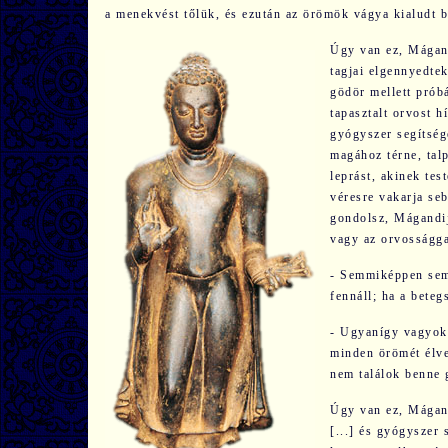
a menekvést tőlük, és ezután az örömök vágya kialudt b
Úgy van ez, Mágand
tagjai elgennyedtek
gödör mellett próbá
tapasztalt orvost h
gyógyszer segítség
magához térne, tal
leprást, akinek tes
véresre vakarja seb
gondolsz, Mágandija
vagy az orvosságga
- Semmiképpen sem
fennáll; ha a bete
- Ugyanígy vagyok 
minden örömét élve
nem találok benne 
Úgy van ez, Mágand
[...] és gyógyszer