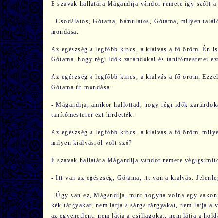
E szavak hallatára Mágandija vándor remete így szólt 
- Csodálatos, Gótama, bámulatos, Gótama, milyen talál
mondása:
Az egészség a legfőbb kincs, a kialvás a fő öröm. Én is
Gótama, hogy régi idők zarándokai és tanítómesterei ezt
Az egészség a legfőbb kincs, a kialvás a fő öröm. Ezze
Gótama úr mondása.
- Mágandija, amikor hallottad, hogy régi idők zarándok
tanítómesterei ezt hirdették:
Az egészség a legfőbb kincs, a kialvás a fő öröm, mily
milyen kialvásról volt szó?
E szavak hallatára Mágandija vándor remete végigsimítot
- Itt van az egészség, Gótama, itt van a kialvás. Jelen
- Úgy van ez, Mágandija, mint hogyha volna egy vakon sz
kék tárgyakat, nem látja a sárga tárgyakat, nem látja a 
az egyenetlent, nem látja a csillagokat, nem látja a hol