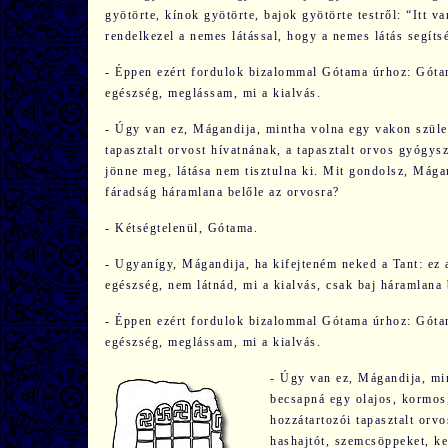
gyötörte, kínok gyötörte, bajok gyötörte testről: “Itt v
rendelkezel a nemes látással, hogy a nemes látás segít
- Éppen ezért fordulok bizalommal Gótama úrhoz: Gótam
egészség, meglássam, mi a kialvás.
- Úgy van ez, Mágandija, mintha volna egy vakon születe
tapasztalt orvost hívatnának, a tapasztalt orvos gyógysz
jönne meg, látása nem tisztulna ki. Mit gondolsz, Mága
fáradság háramlana belőle az orvosra?
- Kétségtelenül, Gótama.
- Ugyanígy, Mágandija, ha kifejteném neked a Tant: ez a
egészség, nem látnád, mi a kialvás, csak baj háramlana 
- Éppen ezért fordulok bizalommal Gótama úrhoz: Gótam
egészség, meglássam, mi a kialvás.
- Úgy van ez, Mágandija, min
becsapná egy olajos, kormos,
hozzátartozói tapasztalt orvo
hashajtót, szemcsöppeket, ken