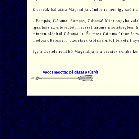
E szavak hallatára Mágandija vándor remete így szólt 
- Pompás, Gótama! Pompás, Gótama! Mint hogyha valaki t
igazítaná az eltévedtet, mécsest tartana a sötétségben, 
minden oldalról Gótama úr. Én most Gótama úrhoz folya
modom oltalomért. Szeretnék Gótama úrtól felvételt nyer
Így a tiszteletreméltó Mágandija is a szentek sorába ker
Vaccshagotta; példázat a tűzről