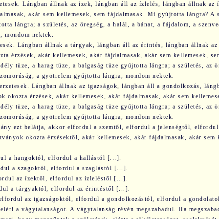
etesek. Lángban állnak az ízek, lángban áll az ízlelés, lángban állnak az 
dalmasak, akár sem kellemesek, sem fájdalmasak. Mi gyújtotta lángra? A 
totta lángra; a születés, az öregség, a halál, a bánat, a fájdalom, a szen
ra, mondom nektek.
tesek. Lángban állnak a tárgyak, lángban áll az érintés, lángban állnak a
ozta érzések, akár kellemesek, akár fájdalmasak, akár sem kellemesek, s
dély tüze, a harag tüze, a balgaság tüze gyújtotta lángra; a születés, az ö
szomorúság, a gyötrelem gyújtotta lángra, mondom nektek.
zerzetesek. Lángban állnak az igazságok, lángban áll a gondolkozás, láng
ok okozta érzések, akár kellemesek, akár fájdalmasak, akár sem kelleme
dély tüze, a harag tüze, a balgaság tüze gyújtotta lángra; a születés, az ö
szomorúság, a gyötrelem gyújtotta lángra, mondom nektek.
ny ezt belátja, akkor elfordul a szemtől, elfordul a jelenségtől, elfordul 
látványok okozta érzésektől, akár kellemesek, akár fájdalmasak, akár sem
dul a hangoktól, elfordul a hallástól [...].
rdul a szagoktól, elfordul a szaglástól [...].
rdul az ízektől, elfordul az ízleléstől [...].
dul a tárgyaktól, elfordul az érintéstől [...].
elfordul az igazságoktól, elfordul a gondolkozástól, elfordul a gondo­latok
 eléri a vágytalanságot. A vágytalanság révén megszabadul. Ha megszabad