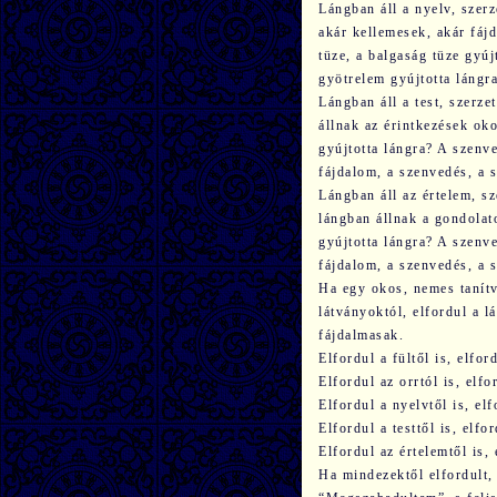
Lángban áll a nyelv, szerz
akár kellemesek, akár fáj
tüze, a balgaság tüze gyúj
gyötrelem gyújtotta láng
Lángban áll a test, szerze
állnak az érintkezések ok
gyújtotta lángra? A szenve
fájdalom, a szenvedés, a 
Lángban áll az értelem, s
lángban állnak a gondolat
gyújtotta lángra? A szenve
fájdalom, a szenvedés, a 
Ha egy okos, nemes tanítvá
látványoktól, elfordul a 
fájdalmasak.
Elfordul a fültől is, elfor
Elfordul az orrtól is, elfo
Elfordul a nyelvtől is, elfo
Elfordul a testtől is, elfor
Elfordul az értelemtől is, 
Ha mindezektől elfordult,