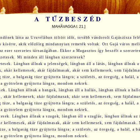
A TŰZBESZÉD
MAHÁVAGGA I. 21.]
dőnek látta az Uruvélában töltött időt, tovább vándorolt Gajászísza fel
s kísérte, akik előzőleg mind­annyian remeték voltak. Ott Gajá város mell
az ezer szerzetes társaságában. Ekkor a Magasztos így beszélt a szerzete
rzetesek. Mi minden áll lángban szerzetesek?
tesek. Lángban állnak a jelenségek, lángban áll a látás, lángban állnak a
k, akár kellemesek, akár fájdalmasak, akár sem kellemesek, sem fájdalma
 tüze, a balgaság tüze gyújtotta lángra; a születés, az öregség, a halál, a
 a gyötrelem gyújtotta lángra, mondom nektek.
esek. Lángban állnak a hangok, lángban áll a hallás, lángban állnak a hal
, akár kellemesek, akár fájdalmasak, akár sem kellemesek, sem fájdalmas
 tüze, a balgaság tüze gyújtotta lángra; a születés, az öregség, a halál, a
 a gyötrelem gyújtotta lángra, mondom nektek.
tesek. Lángban állnak a szagok, lángban áll a szaglás, lángban állnak az 
kár kellemesek, akár fájdalmasak, akár sem kellemesek, sem fájdalmasak. 
üze, a balgaság tüze gyújtotta lángra; a születés, az öregség, a halál, a b
 a gyötrelem gyújtotta lángra, mondom nektek.