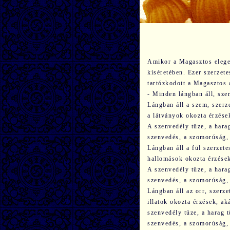
Amikor a Magasztos elegen
kíséretében. Ezer szerzete
tartózkodott a Magasztos 
- Minden lángban áll, sze
Lángban áll a szem, szerze
a látványok okozta érzése
A szenvedély tüze, a harag
szenvedés, a szomorúság,
Lángban áll a fül szerzet
hallomások okozta érzések
A szenvedély tüze, a harag
szenvedés, a szomorúság,
Lángban áll az orr, szerze
illatok okozta érzések, a
szenvedély tüze, a harag t
szenvedés, a szomorúság,