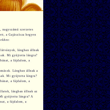
é, nagyszámú szerzetes
ett, a Gajászísza hegyen
sekhez:
 látványok, lángban állnak
sak. Mi gyújtotta lángra?
 bánat, a fájdalom, a
lomások. Lángban állnak a
ak. Mi gyújtotta lángra?
 bánat, a fájdalom, a
illatok, lángban állnak az
Mi gyújtotta lángra? A
ánat, a fájdalom, a