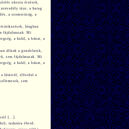
ízlelés okozta érzések,
szenvedély tüze, a harag
vedés, a szomorúság, a
z érintkezések, lángban
em fájdalmasak. Mi
regség, a halál, a bánat, a
ban állnak a gondolatok,
sek, sem fájdalmasak. Mi
regség, a halál, a bánat, a
a látástól, elfordul a
 kellemesek, sem
tól [...].
ult, tudatára ébred: