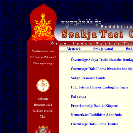
Mesterek
Szakja vonal
Bud
Meditáció központ
VIII.kerület Pál utca 3
Őszentsége Sakya Trizin hivatalos honla
29-es kapucsengő
Őszentsége Dalai Láma hivatalos honlap
Sakya Resource Guide
H.E. Jetsun Chimey Luding honlapja
Pal Sakya
Székhely
Budapest 1038
Franciaországi Szakja Központ
Királyok utja 38.
Nemzetközi Buddhista Akadémia
Mail
Őszentsége Dalai Láma Twitter