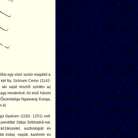
bb egy vízió során magától a
óI két fia, Szönam Cemo (1142-
ki saját részről szintén az
nagy mesterévé. Az első három
ója) Őszentsége Ngawang Kunga,
 él.
ga Gyalcen (1182- 1251) volt.
 pandittal Sákja Sribhadrá-val.
kö1tészetet, asztrológiát és
bb indiai, nepáli, kashmiri és