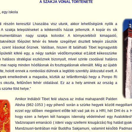
A SZAKJA VONAL TÖRTÉNETE
, egy iskola
i részén keresztül Lhaszába visz utunk, akkor lehetőségünk nyilik a
. A szakja településeket a kékkendős házak jellemzik. A kopár és sík
numentálisan nagy szakja kolostor. A környezetéból kimagasló,
blaknélküli főépület fehér és fekete szegéllyel diszitett tetején zászlók
kű, szent írásokat őriznek. Valóban, hiszen itt található Tibet legnagyobb
 épületét kifelé egy, a négy sarkán védőtornyokkal el1átott kékesszürke
n hatásos stratégiai eszköznek bizonyult, mivel szinte csodával határos
 mai napig minden hódításnak és fosztogatásnak ellenállt. Még az újabb
élte, holott ennek a rombolási dühnek a legtöbb szentély áldozatul esett. A
egyek emelkednek a magasba, köztük az lefántformájú hegy a Ponpo Ri
s okozta, feltűnően fehér oldalával. Ez az a heIy aminek az ország a
s szürke föld helye.”
Amikor Indiából Tibet felé utazva az indiai mahapandit Palden
Atisha (982-1053 ) egy pihenő során a szürke hegyek között megpillanto
ezzel egy időben megjelent előtte két vad jak és a HRI, hét DHI és a 
hogy ezen a helyen két haragos istenség védelmével egy Avalokites
Vadzsrapani emanáció ( isteni vagy szellemi kisugárzás) fog hatást gyako
Mandzsusri-tantrában már Buddha Sakjamuni, valamint később Padmas