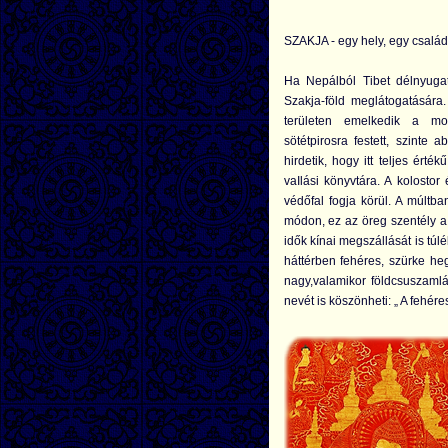
SZAKJA - egy hely, egy család
Ha Nepálból Tibet délnyugat
Szakja-föld meglátogatására
területen emelkedik a mo
sötétpirosra festett, szinte a
hirdetik, hogy itt teljes érté
vaIlási könyvtára. A kolostor
védőfal fogja körül. A múltba
módon, ez az öreg szentély a
idők kínai megszállását is túl
háttérben fehéres, szürke h
nagy,valamikor földcsuszamlá
nevét is köszönheti: „ A fehére