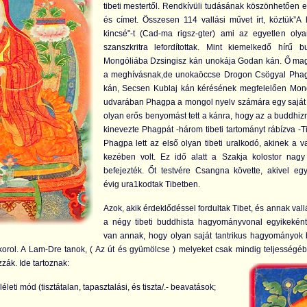
tibeti mestertől. Rendkívüli tudásának köszönhetően el
és címet. Összesen 114 vallási művet írt, köztük”A 
kincsé"-t (Cad-ma rigsz-gter) ami az egyetlen olya
szanszkritra lefordítottak. Mint kiemelkedő hírű b
Mongóliába Dzsingisz kán unokája Godan kán. Ő maga
a meghívásnak,de unokaöccse Drogon Csögyal Phag
kán, Secsen Kublaj kán kérésének megfelelően Mongól
udvarában Phagpa a mongol nyelv számára egy saját á
olyan erős benyomást tett a kánra, hogy az a buddhiz
kinevezte Phagpát -három tibeti tartományt rábízva -Ti
Phagpa lett az első olyan tibeti uralkodó, akinek a va
kezében volt. Ez idő alatt a Szakja kolostor nag
befejezték. Őt testvére Csangna követte, akivel eg
évig ura1kodtak Tibetben.
Azok, akik érdeklődéssel fordultak Tibet, és annak vallá
a négy tibeti buddhista hagyományvonal egyikeként 
van annak, hogy olyan saját tantrikus hagyományok b
orol. A Lam-Dre tanok, ( Az út és gyümölcse ) melyeket csak mindig teljességé
azzák.
Ide tartoznak:
eti mód (tisztátalan, tapasztalási, és tiszta/.- beavatások;