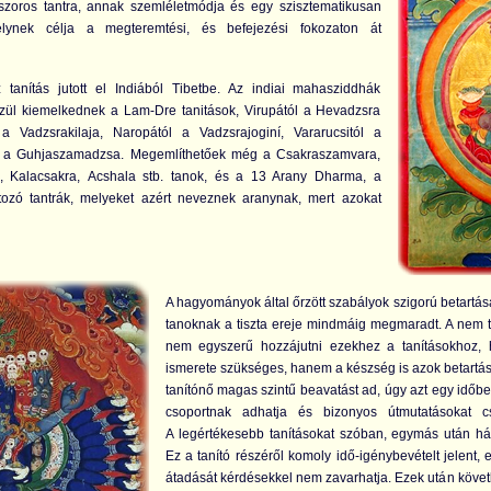
zoros tantra, annak szemléletmódja és egy szisztematikusan
melynek célja a megteremtési, és befejezési fokozaton át
 tanítás jutott el Indiából Tibetbe. Az indiai mahasziddhák
özül kiemelkednek a Lam-Dre tanitások, Virupától a Hevadzsra
a Vadzsrakilaja, Naropától a Vadzsrajoginí, Vararucsitól a
 a Guhjaszamadzsa. Megemlíthetőek még a Csakraszamvara,
, Kalacsakra, Acshala stb. tanok, és a 13 Arany Dharma, a
tozó tantrák, melyeket azért neveznek aranynak, mert azokat
A hagyományok által őrzött szabályok szigorú betart
tanoknak a tiszta ereje mindmáig megmaradt. A nem ti
nem egyszerű hozzájutni ezekhez a tanításokhoz,
ismerete szükséges, hanem a készség is azok betartás
tanítónő magas szintű beavatást ad, úgy azt egy időben
csoportnak adhatja és bizonyos útmutatásokat c
A legértékesebb tanításokat szóban, egymás után hár
Ez a tanító részéről komoly idő-igénybevételt jelent, e
átadását kérdésekkel nem zavarhatja. Ezek után köve