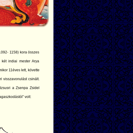
092- 1158) kora összes
a két indiai mester Arya
kor 11éves lett, követte
i visszavonulást csinált.
dzsusri a Zsenpa Zsidel
agaszkodástól” volt: