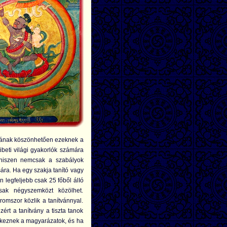
ásának köszönhetően ezeknek a
beti világi gyakorlók számára
 hiszen nemcsak a szabályok
ára. Ha egy szakja tanító vagy
 legfeljebb csak 25 főből álIó
sak négyszemközt közölhet.
omszor közlik a tanítvánnyal.
zért a tanítvány a tiszta tanok
tkeznek a magyarázatok, és ha