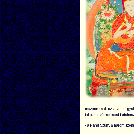
részben csak ez a vonal gyak
fokozatos út tanítását tartalm
- a Nang Szum, a három szemlél