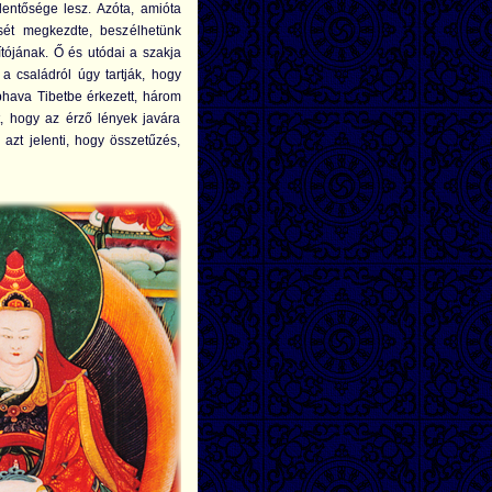
lentősége lesz. Azóta, amióta
sét megkezdte, beszélhetünk
ítójának. Ő és utódai a szakja
 családról úgy tartják, hogy
bhava Tibetbe érkezett, három
tt, hogy az érző lények javára
azt jeIenti, hogy összetűzés,