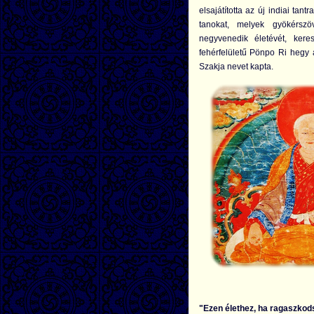
elsajátította az új indiai ta
tanokat, melyek gyökérsz
negyvenedik életévét, keres
fehérfelületű Pönpo Ri hegy al
Szakja nevet kapta.
"Ezen élethez, ha ragaszkod