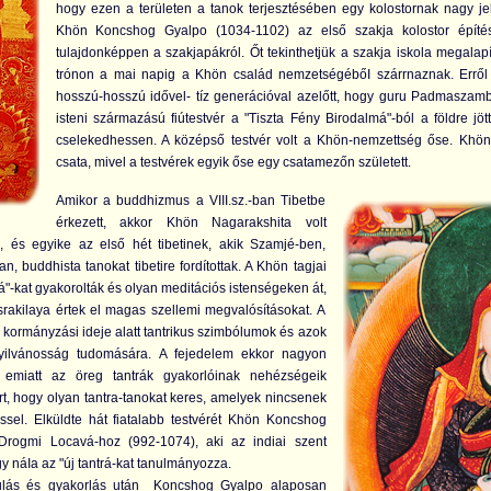
hogy ezen a területen a tanok terjesztésében egy kolostornak nagy je
Khön Koncshog Gyalpo (1034-1102) az első szakja kolostor építé
tulajdonképpen a szakjapákról. Őt tekinthetjük a szakja iskola megalap
trónon a mai napig a Khön család nemzetségébőI szárrnaznak. Erről a
hosszú-hosszú idővel- tíz generációval azelőtt, hogy guru Padmaszam
isteni származású fiútestvér a "Tiszta Fény Birodalmá"-ból a földre jö
cselekedhessen. A középső testvér volt a Khön-nemzettség őse. Khön 
csata, mivel a testvérek egyik őse egy csatamezőn született.
Amikor a buddhizmus a VIII.sz.-ban Tibetbe
érkezett, akkor Khön Nagarakshita volt
és egyike az első hét tibetinek, akik Szamjé-ben,
n, buddhista tanokat tibetire fordítottak. A Khön tagjai
á"-kat gyakorolták és olyan meditációs istenségeken át,
rakilaya értek el magas szellemi megvalósításokat. A
 kormányzási ideje alatt tantrikus szimbólumok és azok
a nyilvánosság tudomására. A fejedelem ekkor nagyon
y emiatt az öreg tantrák gyakorlóinak nehézségeik
t, hogy olyan tantra-tanokat keres, amelyek nincsenek
sel. Elküldte hát fiatalabb testvérét Khön Koncshog
 Drogmi Locavá-hoz (992-1074), aki az indiai szent
y náIa az "új tantrá-kat tanulmányozza.
nulás és gyakorlás után Koncshog Gyalpo alaposan