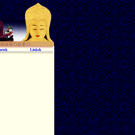
zetek
Linkek