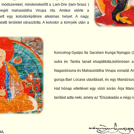
ntra módszereket, mindenekelőtt a Lam-Dre (lam-'brasz )
övegét mahasiddha Virupa irta. Amikor elérte a
ett egy kolostorépítésre alkalmas helyet. A nagy,
atti területet választotta. A kolostor a környék után a
Koncshog Gyalpo fia Sacshen Kunga Nyingpo (1
sutra és Tantra tanait elsajátitotta,különösen 
Nagardzsuna és Mahasziddha Virupa vonalát. Ami
guruja Bari Locava utasításait, és egy Mandzsusr
Hat hónap elteltéveI egy vízió során Árja Man
tanítást adta neki, amely az "Elszakadás a négy r
sz,