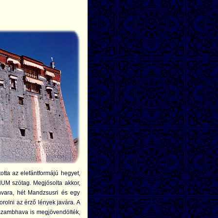
tta az elefántformájú hegyet,
HUM szótag. Megjósolta akkor,
hvara, hét Mandzsusri és egy
rolni az érző lények javára. A
zambhava is megjövendölték,