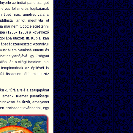
nyerte az indiai pandit rangot
helyes felismerés logikájának
n tibeti írás, amelyet valaha
uddhista tanítót meghívta őt
 már nem tudott eleget tenni
pa (1235- 1280) a következő
iába utazott. Itt, Kublaj kán
bécét szerkesztett. Azonkívül
must állami vallássá emelte és
bet helytartójává. Igy Csögyal
lIási, és a világi hatalom is a
y templomának az építését is
yütt összesen több mint száz
si kultúrája felé a szakjapákat
ismerik. Kiemelt jelentősége
irtokosai és őrzői, amelyeket
ben szabadott továbbadni, egy