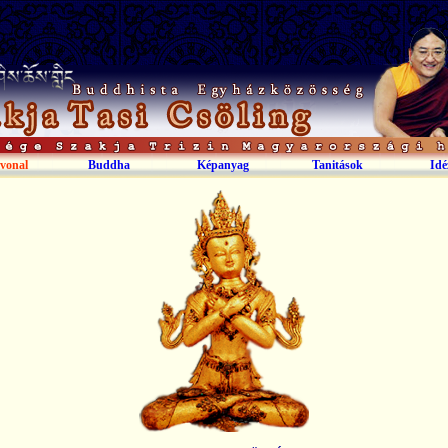
 vonal
Buddha
Képanyag
Tanitások
Idé