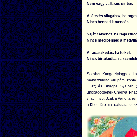
Nem vagy vallásos ember.
A létezés világához, ha raga
Nincs benned lemondás.
Saját célodhoz, ha ragaszkod
Nincs meg benned a megvilá
A ragaszkodás, ha felkél,
Nincs birtokodban a szemléle
Sacshen Kunga Nyingpo a Lam
mahasziddha Virupától kapta. 
1182) és Dhagpa Gyalcen (1
unokaöccsének ChögyaI Phagpá
világi hívő, Szakja Pandita é
a Khön Drolma -palotájából sz