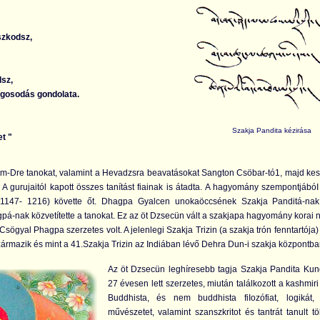
szkodsz,
sz,
gosodás gondolata.
Szakja Pandita kézirása
t "
-Dre tanokat, valamint a Hevadzsra beavatásokat Sangton Csöbar-tó1, majd keső
A gurujaitól kapott összes tanítást fiainak is átadta. A hagyomány szempontjáb
147- 1216) követte őt. Dhagpa Gyalcen unokaöccsének Szakja Panditá-nak a
-nak közvetítette a tanokat. Ez az öt Dzsecün vált a szakjapa hagyomány korai 
s Csögyal Phagpa szerzetes volt. A jelenlegi Szakja Trizin (a szakja trón fenntart
ármazik és mint a 41.Szakja Trizin az Indiában lévő Dehra Dun-i szakja központban
Az öt Dzsecün leghíresebb tagja Szakja Pandita Kun
27 évesen lett szerzetes, miután találkozott a kashmiri
Buddhista, és nem buddhista fiIozófiat, logikát, 
művészetet, valamint szanszkritot és tantrát tanult tö